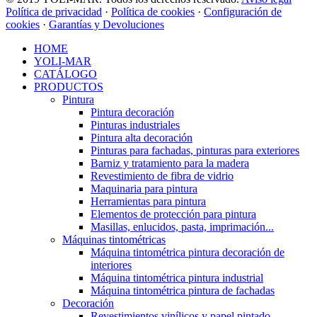
Política de privacidad
·
Política de cookies
·
Configuración de
cookies
·
Garantías y Devoluciones
HOME
YOLI-MAR
CATÁLOGO
PRODUCTOS
Pintura
Pintura decoración
Pinturas industriales
Pintura alta decoración
Pinturas para fachadas, pinturas para exteriores
Barniz y tratamiento para la madera
Revestimiento de fibra de vidrio
Maquinaria para pintura
Herramientas para pintura
Elementos de protección para pintura
Masillas, enlucidos, pasta, imprimación...
Máquinas tintométricas
Máquina tintométrica pintura decoración de
interiores
Máquina tintométrica pintura industrial
Máquina tintométrica pintura de fachadas
Decoración
Revestimientos vinílicos y papel pintado