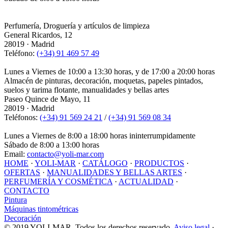
Perfumería, Droguería y artículos de limpieza
General Ricardos, 12
28019 · Madrid
Teléfono:
(+34) 91 469 57 49
Lunes a Viernes de 10:00 a 13:30 horas, y de 17:00 a 20:00 horas
Almacén de pinturas, decoración, moquetas, papeles pintados,
suelos y tarima flotante, manualidades y bellas artes
Paseo Quince de Mayo, 11
28019 · Madrid
Teléfonos:
(+34) 91 569 24 21
/
(+34) 91 569 08 34
Lunes a Viernes de 8:00 a 18:00 horas ininterrumpidamente
Sábado de 8:00 a 13:00 horas
Email:
contacto@yoli-mar.com
HOME
·
YOLI-MAR
·
CATÁLOGO
·
PRODUCTOS
·
OFERTAS
·
MANUALIDADES Y BELLAS ARTES
·
PERFUMERÍA Y COSMÉTICA
·
ACTUALIDAD
·
CONTACTO
Pintura
Máquinas tintométricas
Decoración
© 2019 YOLI-MAR. Todos los derechos reservado.
Aviso legal
·