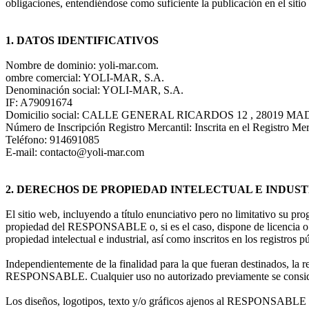
obligaciones, entendiéndose como suficiente la publicación en el s
1. DATOS IDENTIFICATIVOS
Nombre de dominio: yoli-mar.com.
ombre comercial: YOLI-MAR, S.A.
Denominación social: YOLI-MAR, S.A.
IF: A79091674
Domicilio social: CALLE GENERAL RICARDOS 12 , 28019 M
Número de Inscripción Registro Mercantil: Inscrita en el Registro Me
Teléfono: 914691085
E-mail: contacto@yoli-mar.com
2. DERECHOS DE PROPIEDAD INTELECTUAL E INDUS
El sitio web, incluyendo a título enunciativo pero no limitativo su pr
propiedad del RESPONSABLE o, si es el caso, dispone de licencia o au
propiedad intelectual e industrial, así como inscritos en los registros 
Independientemente de la finalidad para la que fueran destinados, la re
RESPONSABLE. Cualquier uso no autorizado previamente se considera 
Los diseños, logotipos, texto y/o gráficos ajenos al RESPONSABLE y q