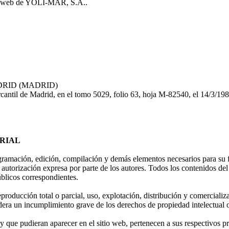
itio web de YOLI-MAR, S.A..
ADRID (MADRID)
rcantil de Madrid, en el tomo 5029, folio 63, hoja M-82540, el 14/3/198
TRIAL
ogramación, edición, compilación y demás elementos necesarios para su f
torización expresa por parte de los autores. Todos los contenidos del
públicos correspondientes.
producción total o parcial, uso, explotación, distribución y comercializa
un incumplimiento grave de los derechos de propiedad intelectual o i
ue pudieran aparecer en el sitio web, pertenecen a sus respectivos pro