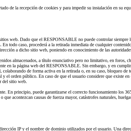
ertado de la recepción de cookies y para impedir su instalación en su equ
ros sitios web. Dado que el RESPONSABLE no puede controlar siempre los
En todo caso, procederá a la retirada inmediata de cualquier contenido 
edirección a dicho sitio web, poniendo en conocimiento de las autoridad
 almacenados, a título enunciativo pero no limitativo, en foros, chat
iente en la página web del RESPONSABLE. Sin embargo, y en cumplimie
d, colaborando de forma activa en la retirada o, en su caso, bloqueo de 
al y el orden público. En caso de que el usuario considere que existe en
r del sitio web.
ente. En principio, puede garantizarse el correcto funcionamiento los
, o que acontezcan causas de fuerza mayor, catástrofes naturales, huelg
 dirección IP y el nombre de dominio utilizados por el usuario. Una di