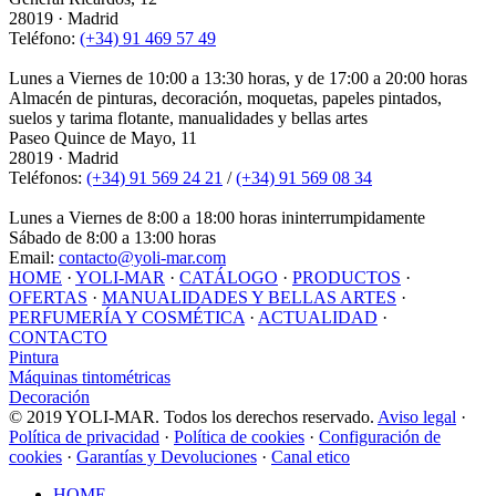
28019 · Madrid
Teléfono:
(+34) 91 469 57 49
Lunes a Viernes de 10:00 a 13:30 horas, y de 17:00 a 20:00 horas
Almacén de pinturas, decoración, moquetas, papeles pintados,
suelos y tarima flotante, manualidades y bellas artes
Paseo Quince de Mayo, 11
28019 · Madrid
Teléfonos:
(+34) 91 569 24 21
/
(+34) 91 569 08 34
Lunes a Viernes de 8:00 a 18:00 horas ininterrumpidamente
Sábado de 8:00 a 13:00 horas
Email:
contacto@yoli-mar.com
HOME
·
YOLI-MAR
·
CATÁLOGO
·
PRODUCTOS
·
OFERTAS
·
MANUALIDADES Y BELLAS ARTES
·
PERFUMERÍA Y COSMÉTICA
·
ACTUALIDAD
·
CONTACTO
Pintura
Máquinas tintométricas
Decoración
© 2019 YOLI-MAR. Todos los derechos reservado.
Aviso legal
·
Política de privacidad
·
Política de cookies
·
Configuración de
cookies
·
Garantías y Devoluciones
·
Canal etico
HOME